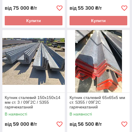
75 000
55 300
від
₴/т
від
₴/т
Купити
Купити
Кутник сталевий 150х150х14
Кутник сталевий 65х65х5 мм
мм ст. 3 / 09Г2С / S355
ст. S355 / 09Г2С
гарячекатаний
гарячекатаний
В наявності
В наявності
59 000
56 500
від
₴/т
від
₴/т